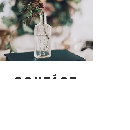
Contáct
enos
Calle principal oeste 33
Belgrado, MT 59714